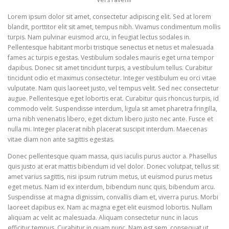
Lorem ipsum dolor sit amet, consectetur adipiscing elit. Sed at lorem
blandit, porttitor elit sit amet, tempus nibh. Vivamus condimentum mollis
turpis. Nam pulvinar euismod arcu, in feugiat lectus sodales in.
Pellentesque habitant morbi tristique senectus et netus et malesuada
fames ac turpis egestas. Vestibulum sodales mauris eget urna tempor
dapibus. Donec sit amet tincidunt turpis, a vestibulum tellus. Curabitur
tincidunt odio et maximus consectetur. Integer vestibulum eu orci vitae
vulputate. Nam quis laoreet justo, vel tempus velit. Sed nec consectetur
augue. Pellentesque eget lobortis erat. Curabitur quis rhoncus turpis, id
commodo velit. Suspendisse interdum, ligula sit amet pharetra fringilla,
urna nibh venenatis libero, eget dictum libero justo nec ante. Fusce et
nulla mi. Integer placerat nibh placerat suscipit interdum. Maecenas
vitae diam non ante sagittis egestas.
Donec pellentesque quam massa, quis iaculis purus auctor a. Phasellus
quis justo at erat mattis bibendum id vel dolor. Donec volutpat, tellus sit
amet varius sagittis, nisi ipsum rutrum metus, ut euismod purus metus
eget metus. Nam id ex interdum, bibendum nunc quis, bibendum arcu.
Suspendisse at magna dignissim, convallis diam et, viverra purus. Morbi
laoreet dapibus ex. Nam ac magna eget elit euismod lobortis. Nullam
aliquam ac velit ac malesuada. Aliquam consectetur nunc in lacus
efficitur tempus. Curabitur in quam nunc. Nam est sem, consequat ut