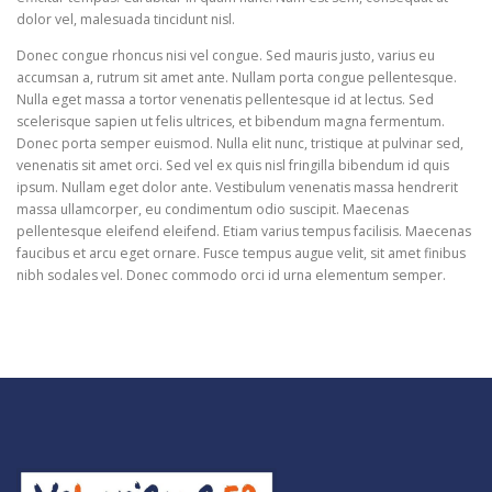
dolor vel, malesuada tincidunt nisl.
Donec congue rhoncus nisi vel congue. Sed mauris justo, varius eu
accumsan a, rutrum sit amet ante. Nullam porta congue pellentesque.
Nulla eget massa a tortor venenatis pellentesque id at lectus. Sed
scelerisque sapien ut felis ultrices, et bibendum magna fermentum.
Donec porta semper euismod. Nulla elit nunc, tristique at pulvinar sed,
venenatis sit amet orci. Sed vel ex quis nisl fringilla bibendum id quis
ipsum. Nullam eget dolor ante. Vestibulum venenatis massa hendrerit
massa ullamcorper, eu condimentum odio suscipit. Maecenas
pellentesque eleifend eleifend. Etiam varius tempus facilisis. Maecenas
faucibus et arcu eget ornare. Fusce tempus augue velit, sit amet finibus
nibh sodales vel. Donec commodo orci id urna elementum semper.