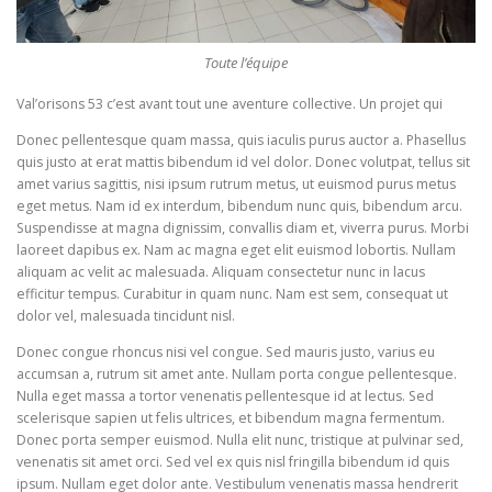
Toute l’équipe
Val’orisons 53 c’est avant tout une aventure collective. Un projet qui
Donec pellentesque quam massa, quis iaculis purus auctor a. Phasellus
quis justo at erat mattis bibendum id vel dolor. Donec volutpat, tellus sit
amet varius sagittis, nisi ipsum rutrum metus, ut euismod purus metus
eget metus. Nam id ex interdum, bibendum nunc quis, bibendum arcu.
Suspendisse at magna dignissim, convallis diam et, viverra purus. Morbi
laoreet dapibus ex. Nam ac magna eget elit euismod lobortis. Nullam
aliquam ac velit ac malesuada. Aliquam consectetur nunc in lacus
efficitur tempus. Curabitur in quam nunc. Nam est sem, consequat ut
dolor vel, malesuada tincidunt nisl.
Donec congue rhoncus nisi vel congue. Sed mauris justo, varius eu
accumsan a, rutrum sit amet ante. Nullam porta congue pellentesque.
Nulla eget massa a tortor venenatis pellentesque id at lectus. Sed
scelerisque sapien ut felis ultrices, et bibendum magna fermentum.
Donec porta semper euismod. Nulla elit nunc, tristique at pulvinar sed,
venenatis sit amet orci. Sed vel ex quis nisl fringilla bibendum id quis
ipsum. Nullam eget dolor ante. Vestibulum venenatis massa hendrerit