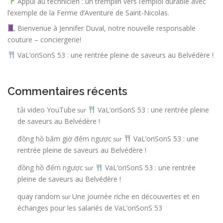
Appui au technicien : un tremplin vers l’emploi durable avec
l’exemple de la Ferme d’Aventure de Saint-Nicolas.
Bienvenue à Jennifer Duval, notre nouvelle responsable
couture – conciergerie!
VaL’oriSonS 53 : une rentrée pleine de saveurs au Belvédère !
Commentaires récents
tải video YouTube
VaL’oriSonS 53 : une rentrée pleine
sur
de saveurs au Belvédère !
đồng hồ bấm giờ đếm ngược
VaL’oriSonS 53 : une
sur
rentrée pleine de saveurs au Belvédère !
đồng hồ đếm ngược
VaL’oriSonS 53 : une rentrée
sur
pleine de saveurs au Belvédère !
quay random
Une journée riche en découvertes et en
sur
échanges pour les salariés de VaL’oriSonS 53