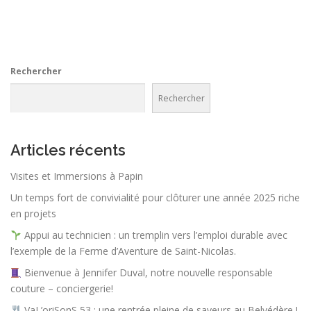
v
i
g
a
Rechercher
t
i
Rechercher
o
n
d
Articles récents
e
Visites et Immersions à Papin
s
Un temps fort de convivialité pour clôturer une année 2025 riche
a
en projets
r
Appui au technicien : un tremplin vers l’emploi durable avec
t
l’exemple de la Ferme d’Aventure de Saint-Nicolas.
i
Bienvenue à Jennifer Duval, notre nouvelle responsable
c
couture – conciergerie!
l
VaL’oriSonS 53 : une rentrée pleine de saveurs au Belvédère !