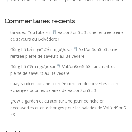
e
s
Commentaires récents
tải video YouTube
VaL’oriSonS 53 : une rentrée pleine
sur
de saveurs au Belvédère !
đồng hồ bấm giờ đếm ngược
VaL’oriSonS 53 : une
sur
rentrée pleine de saveurs au Belvédère !
đồng hồ đếm ngược
VaL’oriSonS 53 : une rentrée
sur
pleine de saveurs au Belvédère !
quay random
Une journée riche en découvertes et en
sur
échanges pour les salariés de VaL’oriSonS 53
grow a garden calculator
Une journée riche en
sur
découvertes et en échanges pour les salariés de VaL’oriSonS
53