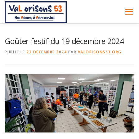
Aller
au
Menu
contenu
ACCUEIL
À PROPOS
NOS SERVICES
BLOG
Goûter festif du 19 décembre 2024
PUBLIÉ LE
23 DÉCEMBRE 2024
PAR
VALORISONS53.ORG
NOUS CONTACTER