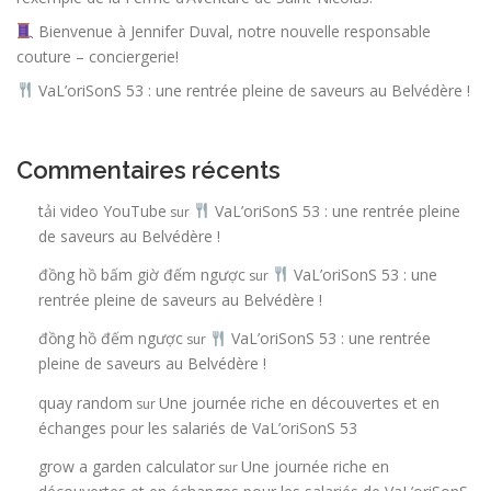
Bienvenue à Jennifer Duval, notre nouvelle responsable
couture – conciergerie!
VaL’oriSonS 53 : une rentrée pleine de saveurs au Belvédère !
Commentaires récents
tải video YouTube
VaL’oriSonS 53 : une rentrée pleine
sur
de saveurs au Belvédère !
đồng hồ bấm giờ đếm ngược
VaL’oriSonS 53 : une
sur
rentrée pleine de saveurs au Belvédère !
đồng hồ đếm ngược
VaL’oriSonS 53 : une rentrée
sur
pleine de saveurs au Belvédère !
quay random
Une journée riche en découvertes et en
sur
échanges pour les salariés de VaL’oriSonS 53
grow a garden calculator
Une journée riche en
sur