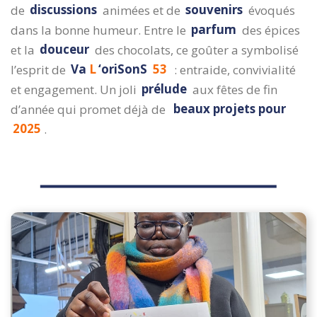
de
discussions
animées et de
souvenirs
évoqués
dans la bonne humeur. Entre le
parfum
des épices
et la
douceur
des chocolats, ce goûter a symbolisé
l’esprit de
Va
L
‘oriSonS
53
: entraide, convivialité
et engagement. Un joli
prélude
aux fêtes de fin
d’année qui promet déjà de
beaux projets pour
2025
.