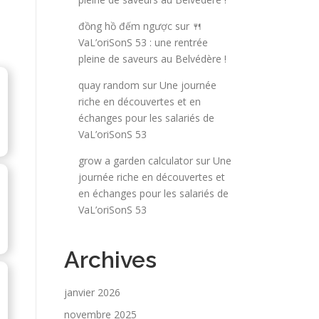
đồng hồ đếm ngược
sur
🍴
VaL’oriSonS 53 : une rentrée
pleine de saveurs au Belvédère !
quay random
sur
Une journée
riche en découvertes et en
échanges pour les salariés de
VaL’oriSonS 53
grow a garden calculator
sur
Une
journée riche en découvertes et
en échanges pour les salariés de
VaL’oriSonS 53
Archives
janvier 2026
novembre 2025