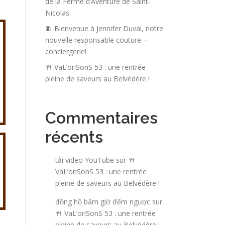
de la Ferme d’Aventure de Saint-
Nicolas.
🧵 Bienvenue à Jennifer Duval, notre
nouvelle responsable couture –
conciergerie!
🍴 VaL’oriSonS 53 : une rentrée
pleine de saveurs au Belvédère !
Commentaires
récents
tải video YouTube
sur
🍴
VaL’oriSonS 53 : une rentrée
pleine de saveurs au Belvédère !
đồng hồ bấm giờ đếm ngược
sur
🍴 VaL’oriSonS 53 : une rentrée
pleine de saveurs au Belvédère !