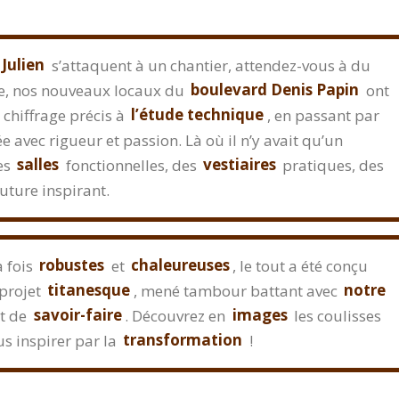
 Julien
s’attaquent à un chantier, attendez-vous à du
re, nos nouveaux locaux du
boulevard Denis Papin
ont
 chiffrage précis à
l’étude technique
, en passant par
e avec rigueur et passion. Là où il n’y avait qu’un
es
salles
fonctionnelles, des
vestiaires
pratiques, des
uture inspirant.
a fois
robustes
et
chaleureuses
, le tout a été conçu
 projet
titanesque
, mené tambour battant avec
notre
et de
savoir-faire
. Découvrez en
images
les coulisses
us inspirer par la
transformation
!