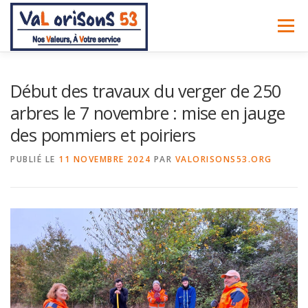
Aller
au
Menu
contenu
ACCUEIL
À PROPOS
NOS SERVICES
BLOG
Début des travaux du verger de 250
arbres le 7 novembre : mise en jauge
des pommiers et poiriers
NOUS CONTACTER
PUBLIÉ LE
11 NOVEMBRE 2024
PAR
VALORISONS53.ORG