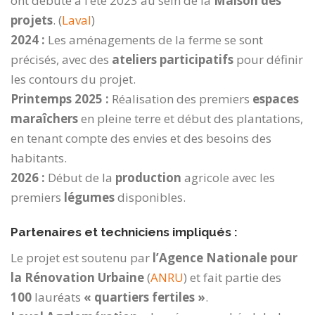
ont débuté à l’été 2023 au sein de la
Maison des
projets
.
(
Laval
)
2024 :
Les aménagements de la ferme se sont
précisés, avec des
ateliers participatifs
pour définir
les contours du projet.
Printemps 2025 :
Réalisation des premiers
espaces
maraîchers
en pleine terre et début des plantations,
en tenant compte des envies et des besoins des
habitants.
2026 :
Début de la
production
agricole avec les
premiers
légumes
disponibles.
Partenaires et techniciens impliqués :
Le projet est soutenu par
l’Agence Nationale pour
la Rénovation Urbaine
(
ANRU
) et fait partie des
100
lauréats
« quartiers fertiles »
.