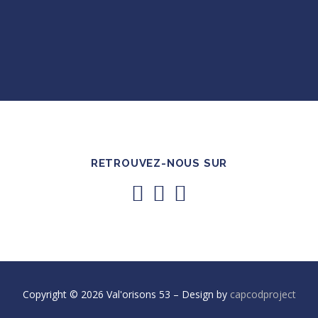
RETROUVEZ-NOUS SUR
Copyright © 2026 Val'orisons 53
–
Design by
capcodproject