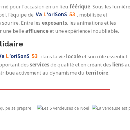
ormé pour l’occasion en un lieu
féérique
. Sous les lumièr
oël, l’équipe de
Va
L
‘oriSonS
53
, mobilisée et
e sourire. Entre les
exposants
, les animations et les
ir une belle
affluence
et une expérience inoubliable.
lidaire
Va
L
‘oriSonS
53
dans la vie
locale
et son rôle essentiel
apportant des
services
de qualité et en créant des
liens
a
contribue activement au dynamisme du
territoire
.