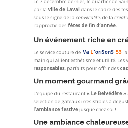
Le 7 décembre dernier, le quartier de Sai
par la
ville de Laval
dans le cadre des fes
sous le signe de la
convivialité
, de la
créati
l’approche des
fêtes de fin d’année
.
Un événement riche en cré
Le service couture de
Va
L
‘oriSonS
53
a
main qui allient esthétisme et utilité. Les
responsables
, parfaits pour offrir des
ca
Un moment gourmand grâc
L’équipe du restaurant
« Le Belvédère »
sélection de gâteaux irrésistibles à dégu
l’ambiance festive
jusque chez soi !
Une ambiance chaleureuse 