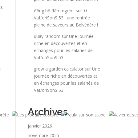
es
đồng hồ đếm ngược
sur
🍴
VaL’oriSonS 53 : une rentrée
pleine de saveurs au Belvédère !
quay random
sur
Une journée
riche en découvertes et en
échanges pour les salariés de
VaL’oriSonS 53
u
grow a garden calculator
sur
Une
journée riche en découvertes et
en échanges pour les salariés de
VaL’oriSonS 53
Archives
janvier 2026
novembre 2025