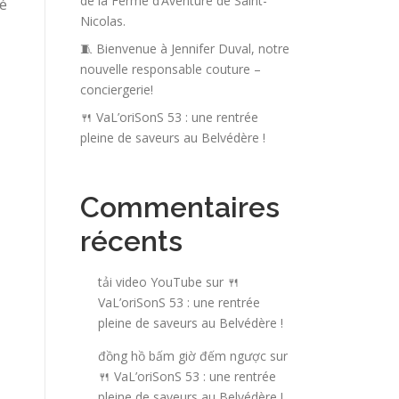
de la Ferme d’Aventure de Saint-
sé
Nicolas.
🧵 Bienvenue à Jennifer Duval, notre
nouvelle responsable couture –
conciergerie!
🍴 VaL’oriSonS 53 : une rentrée
pleine de saveurs au Belvédère !
Commentaires
récents
tải video YouTube
sur
🍴
VaL’oriSonS 53 : une rentrée
pleine de saveurs au Belvédère !
đồng hồ bấm giờ đếm ngược
sur
🍴 VaL’oriSonS 53 : une rentrée
pleine de saveurs au Belvédère !