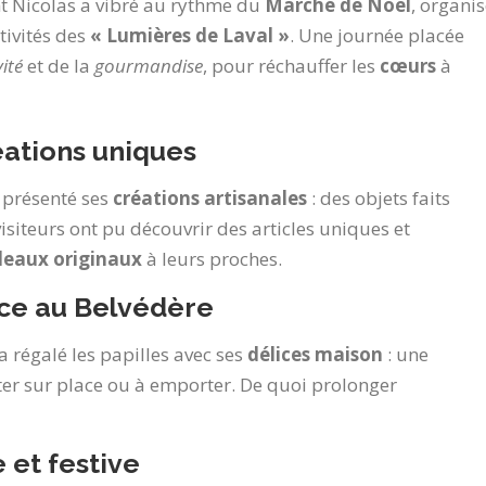
nt Nicolas a vibré au rythme du
Marché de Noël
, organi
tivités des
« Lumières de Laval »
. Une journée placée
vité
et de la
gourmandise
, pour réchauffer les
cœurs
à
ations uniques
 présenté ses
créations artisanales
: des objets faits
 visiteurs ont pu découvrir des articles uniques et
deaux originaux
à leurs proches.
e au Belvédère
a régalé les papilles avec ses
délices maison
: une
ster sur place ou à emporter. De quoi prolonger
et festive